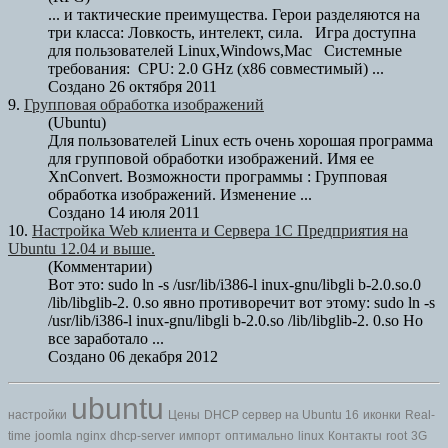
... и тактические преимущества. Герои разделяются на
три класса: Ловкость, интелект, сила. Игра доступна
для пользователей
Linux
,Windows,Mac Системные
требования: CPU: 2.0 GHz (x86 совместимый) ...
Создано 26 октября 2011
9.
Групповая обработка изображений
(Ubuntu)
Для пользователей
Linux
есть очень хорошая программа
для групповой обработки изображений. Имя ее
XnConvert. Возможности программы : Групповая
обработка изображений. Изменение ...
Создано 14 июля 2011
10.
Настройка Web клиента и Сервера 1С Предприятия на
Ubuntu 12.04 и выше.
(Комментарии)
Вот это: sudo ln -s /usr/lib/i386-l inux-gnu/libgli b-2.0.so.0
/lib/libglib-2. 0.so явно противоречит вот этому: sudo ln -s
/usr/lib/i386-l inux-gnu/libgli b-2.0.so /lib/libglib-2. 0.so Но
все заработало ...
Создано 06 декабря 2012
ubuntu
настройки
Цены
DHCP сервер на Ubuntu 16
иконки
Real-
time
joomla
nginx
dhcp-server
импорт
оптимально
linux
Контакты
root
3G