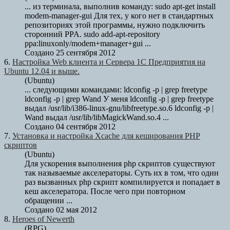
... из терминала, выполнив команду: sudo apt-get install
modem-manager-gui Для тех, у кого нет в стандартных
репозиториях этой программы, нужно подключить
сторонний PPA. sudo add-apt-repository
ppa:
linux
only/modem+manager+gui ...
Создано 25 сентября 2012
6.
Настройка Web клиента и Сервера 1С Предприятия на
Ubuntu 12.04 и выше.
(Ubuntu)
... следующими командами: ldconfig -p | grep freetype
ldconfig -p | grep Wand У меня ldconfig -p | grep freetype
выдал /usr/lib/i386-
linux
-gnu/libfreetype.so.6 ldconfig -p |
Wand выдал /usr/lib/libMagickWand.so.4 ...
Создано 04 сентября 2012
7.
Установка и настройка Xcache для кеширования PHP
скриптов
(Ubuntu)
Для ускорения выполнения php скриптов существуют
так называемые акселераторы. Суть их в том, что один
раз вызванных php скрипт компилируется и попадает в
кеш акселератора. После чего при повторном
обращении ...
Создано 02 мая 2012
8.
Heroes of Newerth
(RPG)