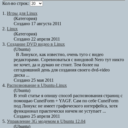
Кол-во строк:
1.
Игры для
Linux
(Категория)
Создано 17 августа 2011
2.
Linux
(Категория)
Создано 22 апреля 2011
3.
Создание DVD видео в
Linux
(Ubuntu)
В Линуксе, как известно, очень туго с видео
редакторами. Соревноваться с виндовой Nero тут никто
не хочет, да и думаю не стоит. Тем более на
сегодняшний день для создания своего dvd-video
диска ...
Создано 25 мая 2011
4.
Распознование в Ubuntu-
Linux
(Ubuntu)
В этой статье я опишу способ распознования страниц с
помощью CuneiForm + YAGF. Сам по себе CuneiForm
под Линукс не имеет графического интерфейса, хотя
функционал практически ничем не уступает ...
Создано 25 апреля 2011
5.
Управление 3G модемом в Ubuntu 12.04
(Ubuntu)