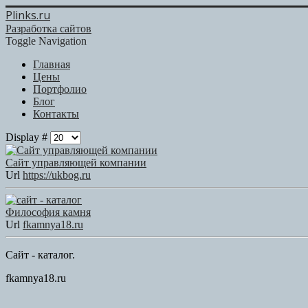
Plinks.ru
Разработка сайтов
Toggle Navigation
Главная
Цены
Портфолио
Блог
Контакты
Display #
Сайт управляющей компании
Url
https://ukbog.ru
Философия камня
Url
fkamnya18.ru
Сайт - каталог.
fkamnya18.ru