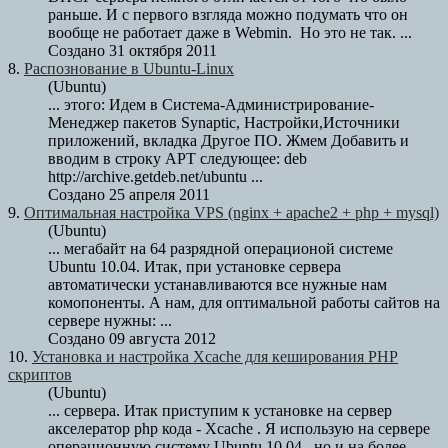
раньше. И с первого взгляда можно подумать что он
вообще не работает даже в Webmin. Но это не так. ...
Создано 31 октября 2011
8.
Распознование в
Ubuntu
-Linux
(Ubuntu)
... этого: Идем в Система-Администрирование-
Менеджер пакетов Synaptic, Настройки,Источники
приложений, вкладка Другое ПО. Жмем Добавить и
вводим в строку APT следующее: deb
http://archive.getdeb.net/
ubuntu
...
Создано 25 апреля 2011
9.
Оптимальная настройка VPS (nginx + apache2 + php + mysql)
(Ubuntu)
... мегабайт на 64 разрядной операционой системе
Ubuntu
10.04. Итак, при установке сервера
автоматически устанавливаются все нужные нам
комопоненты. А нам, для оптимальной работы сайтов на
сервере нужны: ...
Создано 09 августа 2012
10.
Установка и настройка Xcache для кеширования PHP
скриптов
(Ubuntu)
... сервера. Итак приступим к установке на сервер
акселератор php кода - Xcache . Я использую на сервере
операционную систему
Ubuntu
10.04 , но и на более