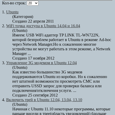
Кол-во строк:
1.
Ubuntu
(Категория)
Создано 22 апреля 2011
2.
WiFi точка доступа в
Ubuntu
14.04 и 16.04
(Ubuntu)
Имеем: USB WiFi адаптер TP LINK TL-WN722N,
которой безпроблем работает в
Ubuntu
в режиме Ad-hoc
через Network Manager.Но к сожалению многие
устройства не могут работать в этом режиме, а Network
Manager ...
Создано 17 ноября 2012
3.
Управление 3G модемом в
Ubuntu
12.04
(Ubuntu)
Как известно большинство 3G модемов
поддерживаются
Ubuntu
из коробки. Но к сожалению
нет штатной возможности просмотреть СМС или
отправить USSD запрос для проверки баланса или
подключения/отключения услуги. ...
Создано 25 сентября 2012
4.
Включить трей в
Ubuntu
12.04, 13.04, 13.10
(Ubuntu)
Начиная с
Ubuntu
11.10 некоторые программы, которые
раньше висели в трее(область уведомлений) бдольше