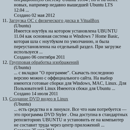
новых, например недавно вышедшей Ubuntu LTS
12.04 ...
Создано 02 мая 2012
11.
Загрузка ОС с физического диска в VitualBox
(Ubuntu)
Имеется ноутбук на котором установлена
UBUNTU
11.04 как основная система и Windows 7 Home Basic,
которая шла с ноутбуком по умолчанию, и была
переустановленна на отдельный раздел. При загрузке
используеся ...
Создано 06 сентября 2011
12.
Групповая обработка изображений
(Ubuntu)
... с вкладки "О программе". Скачасть последнюю
версию можно с оффициального сайта. На выбор
имеются готовые сборки для Windows, MAC, Linux. Для
Пользователей Linux Имеются сбоки для
Ubuntu
...
Создано 14 июля 2011
13.
Создание DVD видео в Linux
(Ubuntu)
... есть средства и в линуксе. Все что нам потребуется —
это программа DVD Styler . Она доступна в стандартных
репозиториях
UBUNTU
и установить ее на компьютер
не составит труда через центр приложений ...