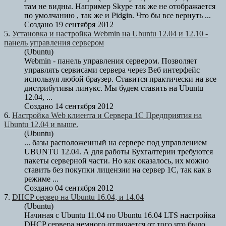
там не видны. Например Skype так же не отображается
по умолчанию , так же и Pidgin. Что бы все вернуть ...
Создано 19 сентября 2012
5.
Установка и настройка Webmin на
Ubuntu
12.04 и 12.10 -
панель управления сервером
(Ubuntu)
Webmin - панель управления сервером. Позволяет
управлять сервисами сервера через Веб интерфейс
используя любой браузер. Ставится практически на все
дистрибутивы линукс. Мы будем ставить на
Ubuntu
12.04, ...
Создано 14 сентября 2012
6.
Настройка Web клиента и Сервера 1С Предприятия на
Ubuntu
12.04 и выше.
(Ubuntu)
... базы расположенный на сервере под управлением
UBUNTU
12.04. А для работы Бухгалтерии требуются
пакеты серверной части. Но как оказалось, их можно
ставить без покупки лицензии на сервер 1С, так как в
режиме ...
Создано 04 сентября 2012
7.
DHCP сервер на
Ubuntu
16.04, и 14.04
(Ubuntu)
Начиная с
Ubuntu
11.04 по Ubuntu 16.04 LTS настройка
DHCP сервера немного отличается от того что было